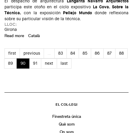
El despacho de arquitectura
Langarita Navarro Arquitectos
participa este otoño en el ciclo expositivo
La Cova. Sobre la
Técnica
, con la exposición
Pellejo Mundo
donde reflexiona
sobre su particular visión de la técnica.
LLOC:
Girona
Read more
about PELLEJO MUNDO. LANGARITA NAVARRO
Català
ARQUITECTOS
first
previous
…
83
84
85
86
87
88
89
90
91
next
last
EL COL·LEGI
Finestreta única
Què som
On som