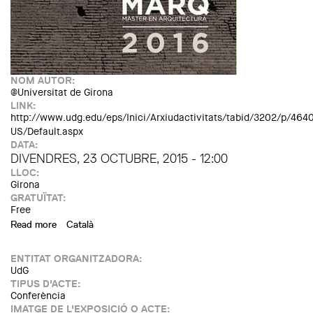
NOM AUTOR:
@Universitat de Girona
LINK:
http://www.udg.edu/eps/Inici/Arxiudactivitats/tabid/3202/p/46
US/Default.aspx
DATA:
DIVENDRES, 23 OCTUBRE, 2015 - 12:00
LLOC:
Girona
GRATUÏTAT:
Free
Read more
about MARQ: conferencia de Miquel de Palol
Català
ENTITAT ORGANITZADORA:
UdG
TIPUS D'ACTE:
Conferència
IMATGE DE L'EXPOSICIÓ O ACTE: