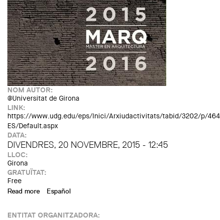
NOM AUTOR:
@Universitat de Girona
LINK:
https://www.udg.edu/eps/Inici/Arxiudactivitats/tabid/3202/p/46
ES/Default.aspx
DATA:
DIVENDRES, 20 NOVEMBRE, 2015 - 12:45
LLOC:
Girona
GRATUÏTAT:
Free
Read more
about MARQ: conferència de Júlia Shultz-Dornburg
Español
ENTITAT ORGANITZADORA: