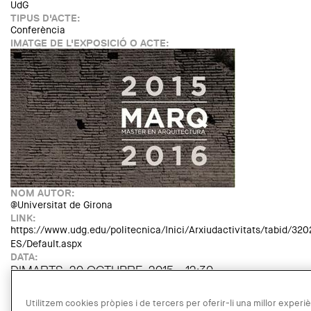
UdG
TIPUS D'ACTE:
Conferència
IMATGE DE L'EXPOSICIÓ O ACTE:
NOM AUTOR:
@Universitat de Girona
LINK:
https://www.udg.edu/politecnica/Inici/Arxiudactivitats/tabid/3
ES/Default.aspx
DATA:
DIMARTS, 20 OCTUBRE, 2015 - 12:30
LLOC:
Girona
Utilitzem cookies pròpies i de tercers per oferir-li una millor experiènc
GRATUÏTAT: