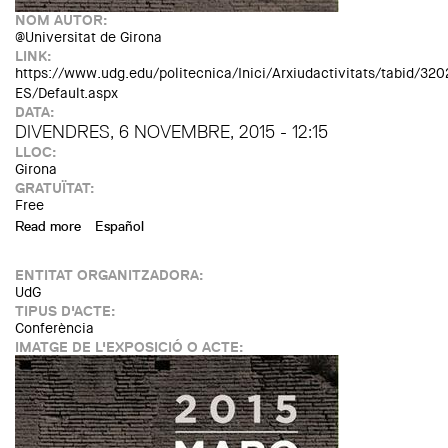
NOM AUTOR:
@Universitat de Girona
LINK:
https://www.udg.edu/politecnica/Inici/Arxiudactivitats/tabid/3
ES/Default.aspx
DATA:
DIVENDRES, 6 NOVEMBRE, 2015 - 12:15
LLOC:
Girona
GRATUÏTAT:
Free
Read more
about MARQ: Conferència d'Albert Serra
Español
ENTITAT ORGANITZADORA:
UdG
TIPUS D'ACTE:
Conferència
IMATGE DE L'EXPOSICIÓ O ACTE: