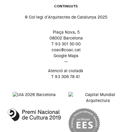
CONTINGUTS
© Col·legi d'Arquitectes de Catalunya 2025
Plaça Nova, 5
08002 Barcelona
T 93 301 50 00
coac@coac.cat
Google Maps
—
Atenció al ciutadà
T 93 306 78 41