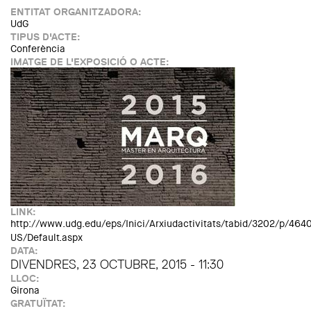
ENTITAT ORGANITZADORA:
UdG
TIPUS D'ACTE:
Conferència
IMATGE DE L'EXPOSICIÓ O ACTE:
LINK:
http://www.udg.edu/eps/Inici/Arxiudactivitats/tabid/3202/p/46
US/Default.aspx
DATA:
DIVENDRES, 23 OCTUBRE, 2015 - 11:30
LLOC:
Girona
GRATUÏTAT: