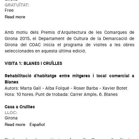
GRATUÏTAT:
Free
Read more
about Conferència de Manuel Delgado dins el cicle MARQ
2015-16
Amb motiu dels Premis d'Arquitectura de les Comarques de
Girona 2015, el Departament de Cultura de la Demarcació de
Girona del COAC inicia el programa de visites a les obres
seleccionades en aquesta última edició.
VISITA 1: BLANES I CRUÏLLES
Rehabilitació d'habitatge entre mitgeres i local comercial a
Blanes
Autors: Marta Galí - Alba Folqué - Roser Barba - Xavier Botet
Hora: 10 hores. Punt de trobada: Carrer Ample, 6. Blanes
Casa a Cruïlles
LLOC:
Girona
Read more
about Visita a Blanes i Cruïlles: Premis d'Arquitectura de les
Español
Comarques de Girona