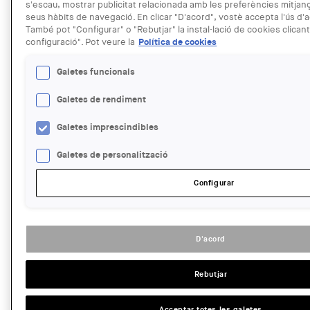
s'escau, mostrar publicitat relacionada amb les preferències mitjança
Free
seus hàbits de navegació. En clicar "D'acord", vostè accepta l'ús d
Read more
about MARQ: Conferència d'Albert Serra
També pot "Configurar" o "Rebutjar" la instal·lació de cookies clicant
configuració". Pot veure la
Política de cookies
ENTITAT ORGANITZADORA:
UdG
Galetes funcionals
TIPUS D'ACTE:
Conferència
Galetes de rendiment
IMATGE DE L'EXPOSICIÓ O ACTE:
Galetes imprescindibles
Galetes de personalització
Configurar
D'acord
NOM AUTOR:
@Universitat de Girona
Rebutjar
LINK:
https://www.udg.edu/politecnica/Inici/Arxiudactivitats/tabid/3
ES/Default.aspx
Acceptar totes les galetes