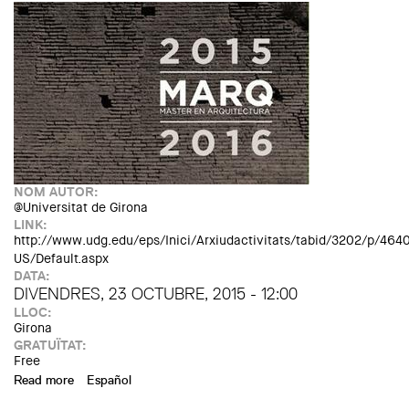
NOM AUTOR:
@Universitat de Girona
LINK:
http://www.udg.edu/eps/Inici/Arxiudactivitats/tabid/3202/p/46
US/Default.aspx
DATA:
DIVENDRES, 23 OCTUBRE, 2015 - 12:00
LLOC:
Girona
GRATUÏTAT:
Free
Read more
about MARQ: conferència de Miquel de Palol
Español