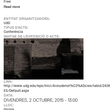
Free
Read more
about MARQ: conferència de Miquel de Palol
ENTITAT ORGANITZADORA:
UdG
TIPUS D'ACTE:
Conferència
IMATGE DE L'EXPOSICIÓ O ACTE:
LINK:
http://www.udg.edu/eps/Inici/Arxiudenot%C3%ADcies/tabid/243
ES/Default.aspx
DATA:
DIVENDRES, 2 OCTUBRE, 2015 - 13:00
LLOC:
Girona