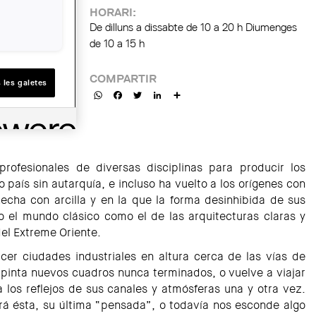
HORARI:
De dilluns a dissabte de 10 a 20 h Diumenges
de 10 a 15 h
COMPARTIR
 les galetes
WhatsApp
Facebook
Twitter
LinkedIn
Share
rofesionales de diversas disciplinas para producir los
o país sin autarquía, e incluso ha vuelto a los orígenes con
hecha con arcilla y en la que la forma desinhibida de sus
o el mundo clásico como el de las arquitecturas claras y
el Extreme Oriente.
cer ciudades industriales en altura cerca de las vías de
 pinta nuevos cuadros nunca terminados, o vuelve a viajar
a los reflejos de sus canales y atmósferas una y otra vez.
rá ésta, su última “pensada”, o todavía nos esconde algo