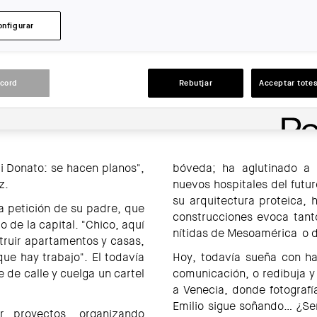
LLOC:
onfigurar
Barcelona
ACCIONS
acord
Rebutjar
Acceptar totes
li Donato: se hacen planos",
bóveda; ha aglutinado a p
z.
nuevos hospitales del futur
su arquitectura proteica, 
a petición de su padre, que
construcciones evoca tant
o de la capital. "Chico, aquí
nítidas de Mesoamérica o d
truir apartamentos y casas,
ue hay trabajo". El todavía
Hoy, todavía sueña con ha
 de calle y cuelga un cartel
comunicación, o redibuja y
a Venecia, donde fotografí
Emilio sigue soñando… ¿Se
 proyectos, organizando