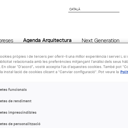
CATALÀ
CATALÀ
preses
Agenda Arquitectura
Next Generation
ookies pròpies i de tercers per oferir-li una millor experiència i servei i, si
blicitat relacionada amb les preferències mitjançant l'anàlisi dels seus hà
10 ABR - 01
 En clicar "D'acord", vostè accepta l'ús d'aquestes cookies. També pot "Co
la instal·lació de cookies clicant a "Canviar configuració". Pot veure la
Polí
Exposición "
etes funcionals
planos"
letes de rendiment
ENTITAT ORGANITZADORA
letes imprescindibles
Centre Obert d’Arquitectura
etes de personalització