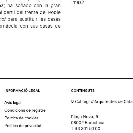
más?
ña; ha soñado con la gran
 perfil del frente del Poble
hof
para sustituir las casas
vernácula con sus casas de
INFORMACIÓ LEGAL
CONTINGUTS
© Col·legi d'Arquitectes de Cat
Avís legal
Condicions de registre
Plaça Nova, 5
Política de cookies
08002 Barcelona
Política de privacitat
T 93 301 50 00