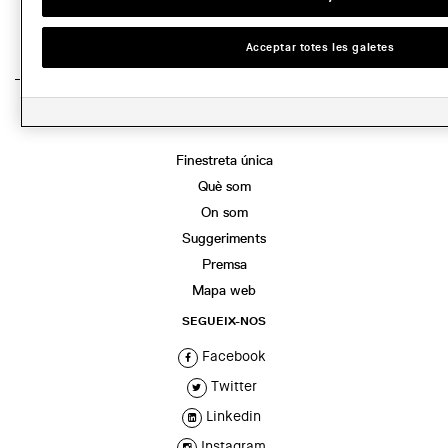
Acceptar totes les galetes
EL COL·LEGI
Finestreta única
Què som
On som
Suggeriments
Premsa
Mapa web
SEGUEIX-NOS
Facebook
Twitter
Linkedin
Instagram