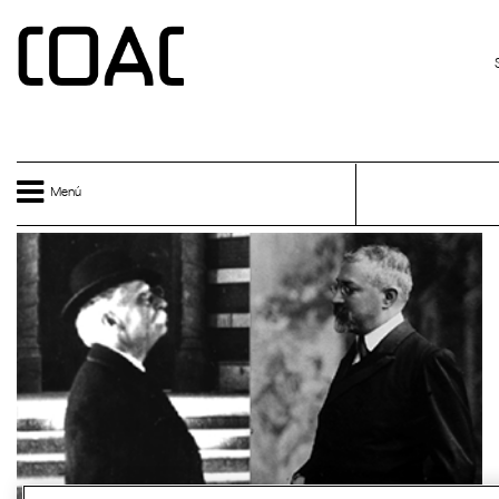
Vés al contingut
CATALÀ
Menú