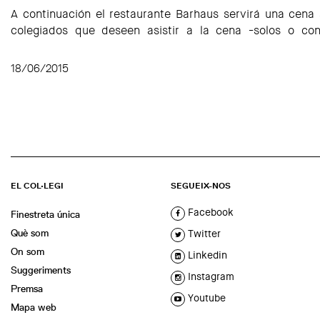
A continuación el restaurante Barhaus servirá una cena 
colegiados que deseen asistir a la cena -solos o c
18/06/2015
EL COL·LEGI
SEGUEIX-NOS
Facebook
Finestreta única
Què som
Twitter
On som
Linkedin
Suggeriments
Instagram
Premsa
Youtube
Mapa web