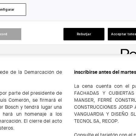
COAC
onfigurar
ACCIONS
acord
Rebutjar
Acceptar totes
sede de la Demarcación de
inscribirse antes del martes
La cena cuenta con el pa
 por parte del presidente de
FACHADAS Y CUBIERTAS
uís Comerón, se firmará el
MANSER, FERRÉ CONSTRU
er Bosch y tendrá lugar una
CONSTRUCCIONES JOSEP A
e hará un homenaje a los
VANGUARDIA Y DISEÑO SL
rcación. El cierre del acto
TECNOL SA, RECOP.
steros.
Consulte el tarjetón con el