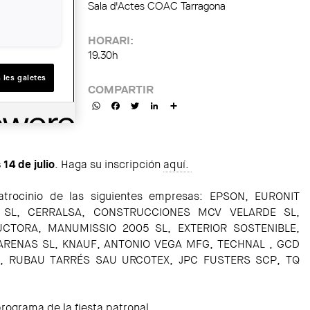
Sala d'Actes COAC Tarragona
HORARI:
19.30h
 les galetes
COMPARTIR
WhatsApp
Facebook
Twitter
LinkedIn
Share
 14 de julio
. Haga su inscripción
aquí.
trocinio de las siguientes empresas: EPSON, EURONIT
 SL, CERRALSA, CONSTRUCCIONES MCV VELARDE SL,
CTORA, MANUMISSIO 2005 SL, EXTERIOR SOSTENIBLE,
RENAS SL, KNAUF, ANTONIO VEGA MFG, TECHNAL , GCD
, RUBAU TARRÉS SAU URCOTEX, JPC FUSTERS SCP, TQ
programa
de la fiesta patronal.