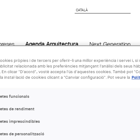
CATALÀ
CATALÀ
preses
Agenda Arquitectura
Next Generation
ookies pròpies i de tercers per oferir-li una millor experiència i servei i, si
blicitat relacionada amb les preferències mitjançant l'anàlisi dels seus hà
17 JUL
 En clicar "D'acord", vostè accepta l'ús d'aquestes cookies. També pot "Co
la instal·lació de cookies clicant a "Canviar configuració". Pot veure la
Polí
FIESTA PAT
etes funcionals
DEMARCAC
letes de rendiment
DEL COAC
letes imprescindibles
etes de personalització
ENTITAT ORGANITZADORA