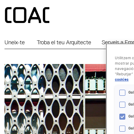
Vés al contingut
Uneix-te
Troba el teu Arquitecte
Serveis a Em
Utilitzem c
mostrar pu
navegació.
"Rebutjar" 
cookies
Gal
Ga
Ga
Gal