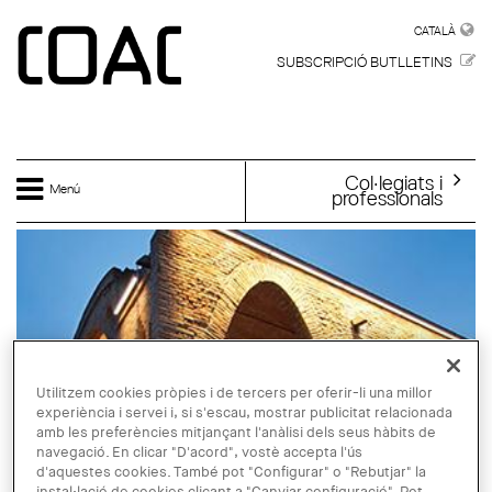
Vés al contingut
CATALÀ
CATALÀ
SUBSCRIPCIÓ BUTLLETINS
Col·legiats i
Menú
professionals
Utilitzem cookies pròpies i de tercers per oferir-li una millor
experiència i servei i, si s'escau, mostrar publicitat relacionada
amb les preferències mitjançant l'anàlisi dels seus hàbits de
navegació. En clicar "D'acord", vostè accepta l'ús
d'aquestes cookies. També pot "Configurar" o "Rebutjar" la