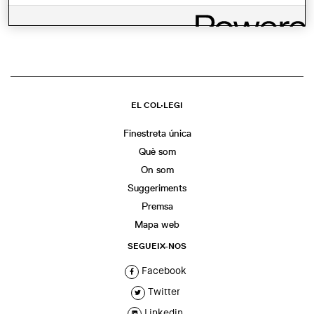
COMPARTIR
WhatsApp
Facebook
Twitter
LinkedIn
Share
EL COL·LEGI
Finestreta única
Què som
On som
Suggeriments
Premsa
Mapa web
SEGUEIX-NOS
Facebook
Twitter
Linkedin