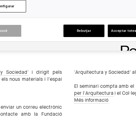
LLOC:
onfigurar
Barcelona
ACCIONS
acord
Rebutjar
Acceptar totes
 y Sociedad'
i dirigit pels
'Arquitectura y Sociedad' a
 els nous materials i l'espai
El seminari compta amb el pa
per l'Arquitectura
i el Col·l
Més informació
l enviar un correu electrònic
ontacte amb la Fundació