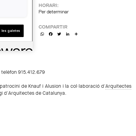
HORARI:
Per determinar
COMPARTIR
 les galetes
WhatsApp
Facebook
Twitter
LinkedIn
Share
l telèfon 915.412.679
trocini de Knauf i Alusion i la col·laboració d'
Arquitectes
egi d'Arquitectes de Catalunya.