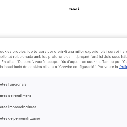
CATALÀ
CATALÀ
preses
Agenda Arquitectura
Next Generation
ookies pròpies i de tercers per oferir-li una millor experiència i servei i, si
blicitat relacionada amb les preferències mitjançant l'anàlisi dels seus hà
 En clicar "D'acord", vostè accepta l'ús d'aquestes cookies. També pot "Co
29 OCT - 30
la instal·lació de cookies clicant a "Canviar configuració". Pot veure la
Polí
Seminari "Arq
etes funcionals
nous material
letes de rendiment
letes imprescindibles
ENTITAT ORGANITZADORA
COAC
etes de personalització