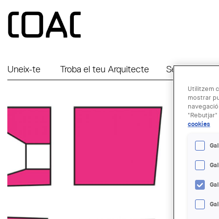
Vés al contingut
Uneix-te
Troba el teu Arquitecte
Serveis a Em
Utilitzem c
mostrar pu
navegació.
"Rebutjar" 
cookies
Gal
Ga
Ga
Gal