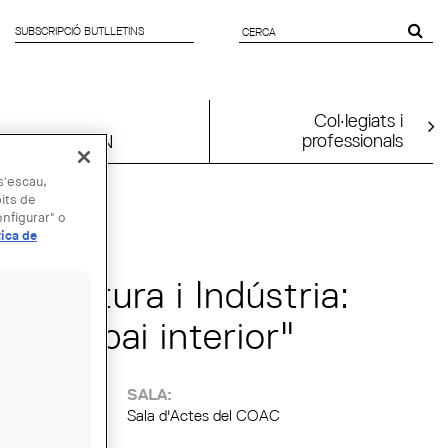
SUBSCRIPCIÓ BUTLLETINS
FORMULARI
DE CERCA
Col·legiats i
professionals
UIA2026BCN
 s'escau,
bits de
nfigurar" o
 OCT
tica de
uitectura i Indústria:
s i espai interior"
:
SALA:
Sala d'Actes del COAC