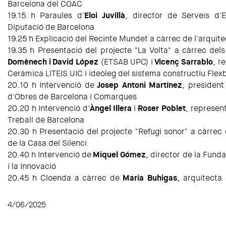
Barcelona del COAC
19.15 h Paraules d'
Eloi Juvillà
, director de Serveis d'E
Diputació de Barcelona
19.25 h Explicació del Recinte Mundet a càrrec de l'arquit
19.35 h Presentació del projecte "La Volta" a càrrec del
Domènech i
David López
(ETSAB UPC) i
Vicenç Sarrablo
, r
Ceràmica LITEIS UIC i ideòleg del sistema constructiu Flex
20.10 h Intervenció de
Josep Antoni Martínez
, president
d'Obres de Barcelona i Comarques
20.20 h Intervenció d'
Àngel Illera
i
Roser Poblet
, represent
Treball de Barcelona
20.30 h Presentació del projecte "Refugi sonor" a càrrec
de la Casa del Silenci
20.40 h Intervenció de
Miquel Gómez
, director de la Fund
i la Innovació
20.45 h Cloenda a càrrec de
Maria Buhigas
, arquitecta
4/06/2025