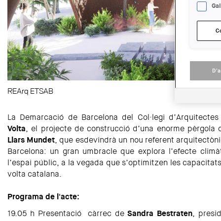
Gal
C
D'
REArq ETSAB
La Demarcació de Barcelona del Col·legi d’Arquitecte
Volta
, el projecte de construcció d’una enorme pèrgola d
Llars Mundet
, que esdevindrà un nou referent arquitectònic 
Barcelona: un gran umbracle que explora l’efecte climàt
l’espai públic, a la vegada que s’optimitzen les capacitats
volta catalana.
Programa de l'acte:
19.05 h Presentació càrrec de
Sandra Bestraten
, presi