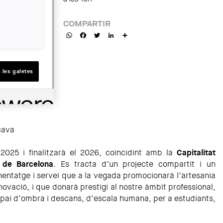
COMPARTIR
WhatsApp
Facebook
Twitter
LinkedIn
Share
 les galetes
cava
025 i finalitzarà el 2026, coincidint amb la
Capitalitat
a de Barcelona
. Es tracta d’un projecte compartit i un
ntatge i servei que a la vegada promocionarà l’artesania
a innovació, i que donarà prestigi al nostre àmbit professional,
spai d’ombra i descans, d’escala humana, per a estudiants,