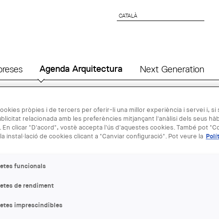
CATALÀ
CATALÀ
preses
Agenda Arquitectura
Next Generation
18 JUN
ookies pròpies i de tercers per oferir-li una millor experiència i servei i, si
blicitat relacionada amb les preferències mitjançant l'anàlisi dels seus hà
 En clicar "D'acord", vostè accepta l'ús d'aquestes cookies. També pot "Co
la instal·lació de cookies clicant a "Canviar configuració". Pot veure la
Polí
Presentació 
etes funcionals
ENTITAT ORGANITZADORA
COAC
letes de rendiment
letes imprescindibles
LLOC:
Barcelona