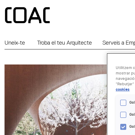
Vés al contingut
Uneix-te
Troba el teu Arquitecte
Serveis a Em
Utilitzem c
mostrar pu
navegació.
"Rebutjar" 
cookies
Gal
Ga
Ga