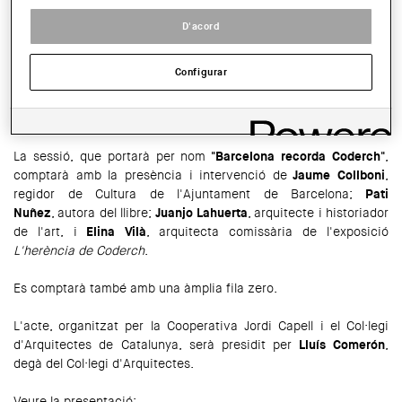
COMPARTIR
D'acord
WhatsApp
Facebook
Twitter
LinkedIn
Share
Configurar
El proper 27 de febrer a les 19.30 h tindrà lloc a la Sala d'Actes
del COAC la presentació del llibre "Recordando a Coderch", de
Pati Nuñez.
La sessió, que portarà per nom
"Barcelona recorda Coderch"
,
comptarà amb la presència i intervenció de
Jaume Collboni
,
regidor de Cultura de l'Ajuntament de Barcelona;
Pati
Nuñez
, autora del llibre;
Juanjo Lahuerta
,
arquitecte i historiador
de l'art, i
Elina Vilà
,
arquitecta comissària de l'exposició
L'herència de Coderch
.
Es comptarà també amb una àmplia fila zero.
L'acte, organitzat per la Cooperativa Jordi Capell i el Col·legi
d'Arquitectes de Catalunya, serà presidit per
Lluís Comerón
,
degà del Col·legi d'Arquitectes.
Veure la presentació: