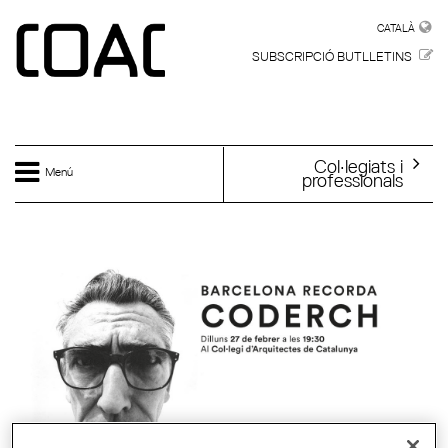
Vés al contingut
CATALÀ
CATALÀ
SUBSCRIPCIÓ BUTLLETINS
Col·legiats i
Menú
professionals