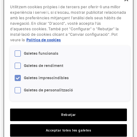
Utilitzem cookies pròpies i de tercers per oferir-li una millor
experiència i servei i, si s'escau, mostrar publicitat relacionada
amb les preferències mitjançant l'anàlisi dels seus hàbits de
27 FEB
navegació. En clicar "D'acord", vostè accepta l'ús
Presentació del llibre "Recordando
d'aquestes cookies. També pot "Configurar" o "Rebutjar" la
instal·lació de cookies clicant a "Canviar configuració". Pot
a Coderch"
veure la
Política de cookies
Galetes funcionals
ENTITAT ORGANITZADORA:
COAC, Cooperativa Jordi Capell
Galetes de rendiment
LLOC:
Galetes imprescindibles
Barcelona
Galetes de personalització
ACCIONS
SALA:
Rebutjar
Sala d'Actes del COAC
HORARI:
Acceptar totes les galetes
a les 19.30h