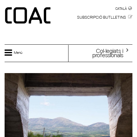
Vés al contingut
CATALÀ
CATALÀ
SUBSCRIPCIÓ BUTLLETINS
Col·legiats i
Menú
professionals