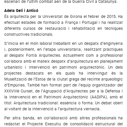
escenari de l’últim combat aeri de la Guerra Civil a Catalunya.
Adela Geli i Anticó
És arquitecta per la Universitat de Girona el febrer de 2015. Ha
efectuat estades de formació a França i Portugal i ha realitzat
diferents cursos de restauració i rehabilitació en tècniques
constructives tradicionals.
S’inicia en el món laboral treballant en un despatx d’enginyeria
i, posteriorment, en l’etapa universitària, realitzant pràctiques
al despatx Fortià Arquitectes. Actualment com a professional
col·labora amb el mateix despatx d’arquitectura en planejament
urbanístic i intervenció en patrimoni arquitectònic. Un dels
projectes destacats en els quals ha intervingut és la
Museïtzació de l’Estoa de la ciutat grega del recinte arqueològic
d’Empúries. També han format part de l’equip organitzador del
XXXVIIIè Curset, de l’Agrupació d’Arquitectes per a la Defensa i
la Intervenció en el Patrimoni Arquitectònic (AADIPA), amb el
títol: Arquitectura tradicional: essència o forma. Un debat obert
al voltant de la intervenció a l’arquitectura vernacla.
Per altra banda, en col·laboració amb altres professionals ha
redactat el Projecte Executiu de consolidació estructural del