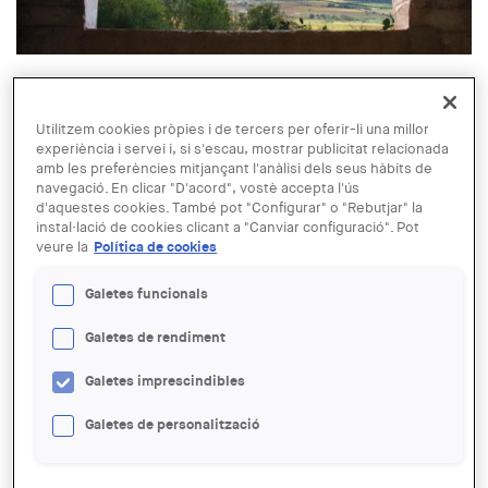
© Institut d'Estudis Empordanesos
16 MAR
Utilitzem cookies pròpies i de tercers per oferir-li una millor
Presentació del llibre "Recórrer la
experiència i servei i, si s'escau, mostrar publicitat relacionada
amb les preferències mitjançant l'anàlisi dels seus hàbits de
Garriguella fortificada. Desxifrant
navegació. En clicar "D'acord", vostè accepta l'ús
els búnquers: arquitectura i
d'aquestes cookies. També pot "Configurar" o "Rebutjar" la
instal·lació de cookies clicant a "Canviar configuració". Pot
paisatge”
veure la
Política de cookies
Galetes funcionals
ENTITAT ORGANITZADORA:
COAC
Galetes de rendiment
LLOC:
Galetes imprescindibles
Figueres
Galetes de personalització
ACCIONS