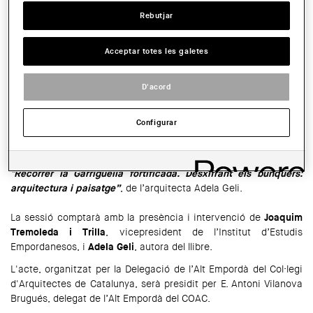
SALA:
Rebutjar
Seu de la Delegació de l'Alt Empordà del COAC. Plaça de l'església, 6.
Figueres
Acceptar totes les galetes
HORARI:
19 hores
D'acord
COMPARTIR
WhatsApp
Facebook
Twitter
LinkedIn
Share
Configurar
El proper 16 de març, a les 19 h, tindrà lloc a la seu de la
Delegació de l’Alt Empordà del COAC, la presentació del llibre
"Recórrer la Garriguella fortificada. Desxifrant els búnquers:
arquitectura i paisatge”
, de l’arquitecta Adela Geli.
La sessió comptarà amb la presència i intervenció de
Joaquim
Tremoleda i Trilla
, vicepresident de l’Institut d’Estudis
Empordanesos, i
Adela Geli
, autora del llibre.
L'acte, organitzat per la Delegació de l’Alt Empordà del Col·legi
d'Arquitectes de Catalunya, serà presidit per E. Antoni Vilanova
Brugués, delegat de l’Alt Empordà del COAC.