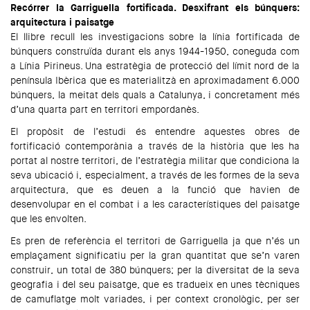
Recórrer la Garriguella fortificada. Desxifrant els búnquers:
arquitectura i paisatge
El llibre recull les investigacions sobre la línia fortificada de
búnquers construïda durant els anys 1944-1950, coneguda com
a Línia Pirineus. Una estratègia de protecció del límit nord de la
península Ibèrica que es materialitzà en aproximadament 6.000
búnquers, la meitat dels quals a Catalunya, i concretament més
d’una quarta part en territori empordanès.
El propòsit de l’estudi és entendre aquestes obres de
fortificació contemporània a través de la història que les ha
portat al nostre territori, de l’estratègia militar que condiciona la
seva ubicació i, especialment, a través de les formes de la seva
arquitectura, que es deuen a la funció que havien de
desenvolupar en el combat i a les característiques del paisatge
que les envolten.
Es pren de referència el territori de Garriguella ja que n’és un
emplaçament significatiu per la gran quantitat que se’n varen
construir, un total de 380 búnquers; per la diversitat de la seva
geografia i del seu paisatge, que es tradueix en unes tècniques
de camuflatge molt variades, i per context cronològic, per ser