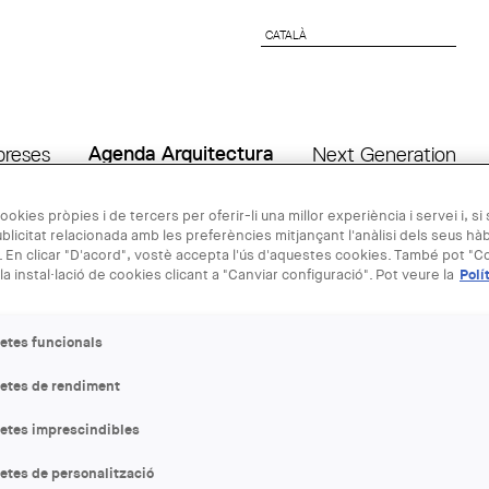
CATALÀ
CATALÀ
preses
Agenda Arquitectura
Next Generation
ookies pròpies i de tercers per oferir-li una millor experiència i servei i, si
blicitat relacionada amb les preferències mitjançant l'anàlisi dels seus hà
27 ABR
 En clicar "D'acord", vostè accepta l'ús d'aquestes cookies. També pot "Co
la instal·lació de cookies clicant a "Canviar configuració". Pot veure la
Polí
Presentació d
etes funcionals
Col·legi d'a
letes de rendiment
ENTITAT ORGANITZADORA
letes imprescindibles
Centre Obert d’Arquitectura
etes de personalització