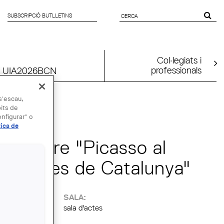
SUBSCRIPCIÓ BUTLLETINS
FORMULARI
DE CERCA
Col·legiats i
professionals
UIA2026BCN
 s'escau,
bits de
nfigurar" o
tica de
el llibre "Picasso al
rquitectes de Catalunya"
:
SALA:
sala d'actes