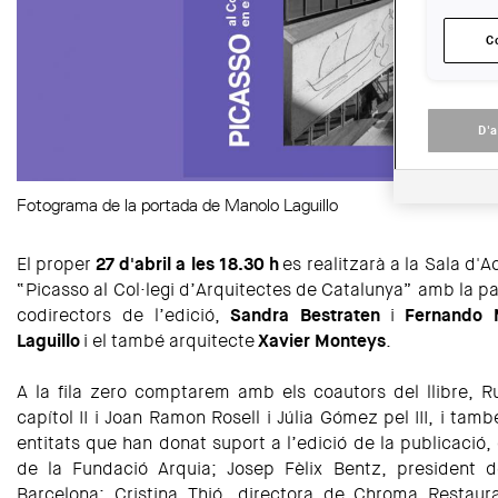
C
D'
Fotograma de la portada de Manolo Laguillo
El proper
27 d'abril a les 18.30 h
es realitzarà a la Sala d'Ac
“Picasso al Col·legi d’Arquitectes de Catalunya” amb la par
codirectors de l’edició,
Sandra Bestraten
i
Fernando 
Laguillo
i el també arquitecte
Xavier Monteys
.
A la fila zero comptarem amb els coautors del llibre, 
capítol II i Joan Ramon Rosell i Júlia Gómez pel III, i ta
entitats que han donat suport a l’edició de la publicació
de la Fundació Arquia; Josep Fèlix Bentz, president de
Barcelona; Cristina Thió, directora de Chroma Restaura