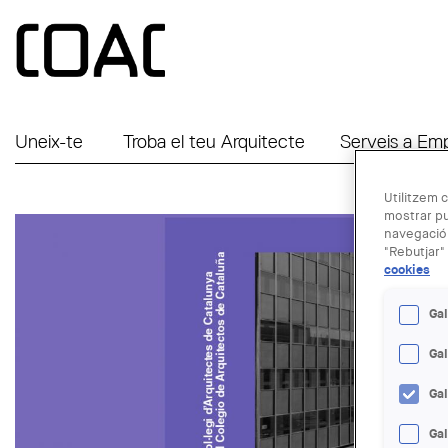
Vés al contingut
Uneix-te
Troba el teu Arquitecte
Serveis a Em
Utilitzem c
mostrar pu
navegació.
"Rebutjar" 
cookies
Gal
Ga
Ga
Gal