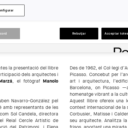
LLOC:
Barcelona
onfigurar
ACCIONS
acord
Rebutjar
Acceptar totes
tes la presentació del llibre
Des de 1962, el Col·legi d’A
ticipació dels arquitectes i
Picasso. Concebut per l’a
Marzá
, el fotògraf
Manolo
art i arquitectura, l’edi
Barcelona, on Picasso —a
homenatge vibrant a la cult
Ruben Navarro-González pel
Aquest llibre ofereix una 
mbé amb representants de les
context internacional de la s
, com Sol Candela, directora
Corbusier, Matisse i Calder
l Reial Cercle Artístic de
seu arquitecte. Analitza la
ció del Patrimoni, i Elena
frisos, aportant una mirada