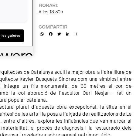
HORARI:
A les 18.30h
COMPARTIR
WhatsApp
Facebook
Twitter
LinkedIn
Share
 les galetes
rquitectes de Catalunya acull la major obra a l’aire lliure de
rquitecte Xavier Busquets Sindreu com una simbiosi entre
fici integra un fris monumental de 60 metres al cor de
mb la col·laboració de l’escultor Carl Nesjar— ret un
ura popular catalana.
lectura plural d’aquesta obra excepcional: la situa en el
íntesi de les arts i la posa a l’alçada de realitzacions de Le
, entre d’altres, explora les influències que van marcar al
 materialitat, el procés de diagnosis i la restauració dels
 rigorosa i reveladora sobre aquest patrimoni únic.