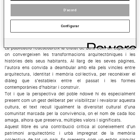
COMPARTIR
D'acord
WhatsApp
Facebook
Twitter
LinkedIn
Share
Configurar
El proper
25 de juny a les 18.30 h
el COAC acull la presentació
del llibre
"Bata, arquitectura i memòria"
.
La publicació redescobreix la ciutat de Bata com un espai urbà
on convergeixen les transformacions arquitectòniques i les
històries dels seus habitants. Al llarg de les seves pàgines,
l’autora ens convida a deambular amb ella pels vincles entre
arquitectura, identitat i memòria col·lectiva, per reconèixer el
diàleg que s’estableix entre el passat i les formes
contemporànies d’habitar i construir.
Tot i que la perspectiva del poble ndowé hi és especialment
present com un gest deliberat per visibilitzar i revalorar aquesta
cultura, el text recull igualment la diversitat cultural d’una
comunitat marcada per la convivència, on el nom de cada lloc
amaga, alhora que preserva, múltiples valors i significats.
Aquest llibre és una contribució crítica al coneixement d’un
patrimoni arquitectònic i urbà impregnat de la memòria
col·lectiva de tot un país. Es presenta com un esbós singular