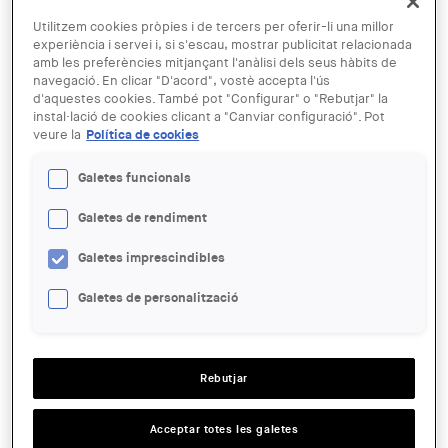
Utilitzem cookies pròpies i de tercers per oferir-li una millor
experiència i servei i, si s'escau, mostrar publicitat relacionada
amb les preferències mitjançant l'anàlisi dels seus hàbits de
25 JUN
navegació. En clicar "D'acord", vostè accepta l'ús
Presentació del llibre “Bata,
d'aquestes cookies. També pot "Configurar" o "Rebutjar" la
instal·lació de cookies clicant a "Canviar configuració". Pot
Arquitectura i memòria"
veure la
Política de cookies
Galetes funcionals
ENTITAT ORGANITZADORA:
Centre Obert d’Arquitectura
Galetes de rendiment
LLOC:
Galetes imprescindibles
Barcelona
Galetes de personalització
ACCIONS
SALA:
Rebutjar
sala d'Actes
HORARI:
Acceptar totes les galetes
A les 18.30 h