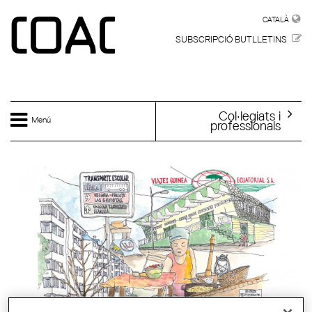
Vés al contingut
CATALÀ
CATALÀ
SUBSCRIPCIÓ BUTLLETINS
Col·legiats i
Menú
professionals