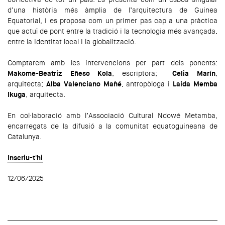
d’una història més àmplia de l’arquitectura de Guinea
Equatorial, i es proposa com un primer pas cap a una pràctica
que actuï de pont entre la tradició i la tecnologia més avançada,
entre la identitat local i la globalització.
Comptarem amb les intervencions per part dels ponents:
Makome-Beatriz Eñeso Kola
, escriptora;
Celia Marín
,
arquitecta;
Alba Valenciano Mañé
, antropòloga i
Laida Memba
Ikuga
, arquitecta.
En col·laboració amb l’Associació Cultural Ndowé Metamba,
encarregats de la difusió a la comunitat equatoguineana de
Catalunya.
Inscriu-t'hi
12/06/2025