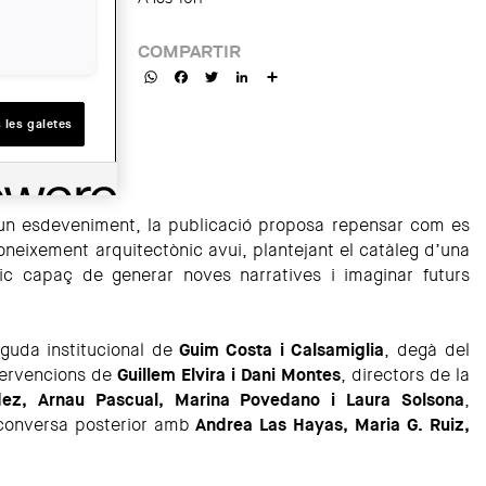
COMPARTIR
WhatsApp
Facebook
Twitter
LinkedIn
Share
 les galetes
un esdeveniment, la publicació proposa repensar com es
oneixement arquitectònic avui, plantejant el catàleg d’una
ic capaç de generar noves narratives i imaginar futurs
uda institucional de
Guim Costa i Calsamiglia
, degà del
tervencions de
Guillem Elvira i
Dani Montes
, directors de la
ez, Arnau Pascual, Marina Povedano i Laura Solsona
,
 conversa posterior amb
Andrea Las Hayas, Maria G. Ruiz,