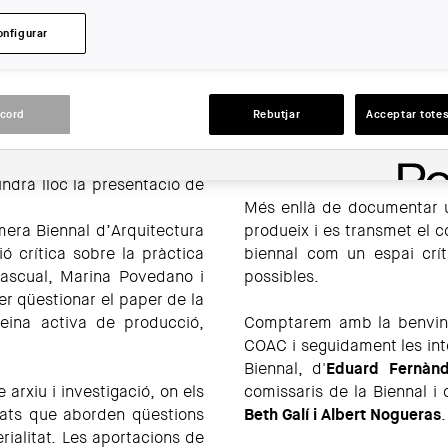
onfigurar
ACCIONS
acord
Rebutjar
Acceptar totes
indrà lloc la presentació de
Més enllà de documentar 
imera Biennal d’Arquitectura
produeix i es transmet el c
ó crítica sobre la pràctica
biennal com un espai crít
ascual, Marina Povedano i
possibles.
r qüestionar el paper de la
 eina activa de producció,
Comptarem amb la benving
COAC i seguidament les in
Biennal, d'
Eduard Fernànd
arxiu i investigació, on els
comissaris de la Biennal i
lats que aborden qüestions
Beth Galí i Albert Nogueras
.
erialitat. Les aportacions de