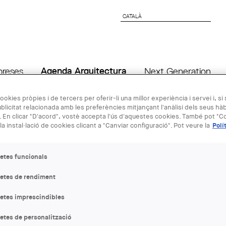
CATALÀ
CATALÀ
preses
Agenda Arquitectura
Next Generation
ookies pròpies i de tercers per oferir-li una millor experiència i servei i, si
blicitat relacionada amb les preferències mitjançant l'anàlisi dels seus hà
21 ABR
 En clicar "D'acord", vostè accepta l'ús d'aquestes cookies. També pot "Co
la instal·lació de cookies clicant a "Canviar configuració". Pot veure la
Polí
Presentació 
etes funcionals
letes de rendiment
ENTITAT ORGANITZADORA
AJAC, Centre Obert d’Arquitec
letes imprescindibles
LLOC:
etes de personalització
Barcelona