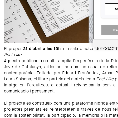
C
D'
El proper
21 d'abril a les 19h
a la sala d'actes del COAC t
Post Like
.
Aquesta publicació recull i amplia l’experiència de la Pr
Jove de Catalunya, articulant-se com un espai de reflexi
contemporània. Editada per Eduard Fernàndez, Arnau P
Laura Solsona, el llibre parteix del mateix lema
Post Like
pe
imatge en l’arquitectura actual i reivindicar-la com a
comunicació i pensament.
El projecte es construeix com una plataforma híbrida entre 
projectes premiats es reinterpreten a través de nous re
com la sostenibilitat, la participació, la memòria o la mat