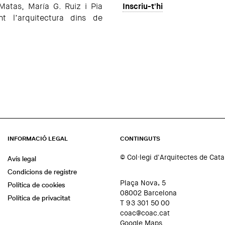
Matas, María G. Ruiz i Pia
Inscriu-t'hi
t l’arquitectura dins de
INFORMACIÓ LEGAL
CONTINGUTS
© Col·legi d'Arquitectes de Cat
Avís legal
Condicions de registre
Plaça Nova, 5
Política de cookies
08002 Barcelona
Política de privacitat
T 93 301 50 00
coac@coac.cat
Google Maps