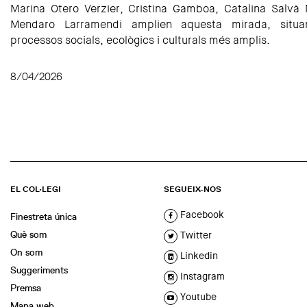
Marina Otero Verzier, Cristina Gamboa, Catalina Salvà 
Mendaro Larramendi amplien aquesta mirada, situan
processos socials, ecològics i culturals més amplis.
8/04/2026
EL COL·LEGI
SEGUEIX-NOS
Facebook
Finestreta única
Què som
Twitter
On som
Linkedin
Suggeriments
Instagram
Premsa
Youtube
Mapa web