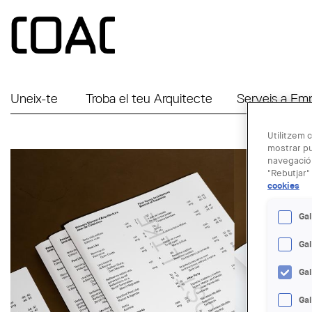
Vés al contingut
Uneix-te
Troba el teu Arquitecte
Serveis a Em
Utilitzem c
mostrar pu
navegació.
"Rebutjar" 
cookies
Gal
Ga
Ga
Gal