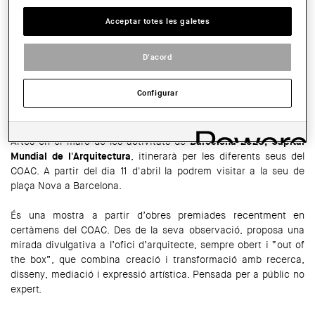
De dilluns a dissabtes de 10 h a 20.00 h. Diumenge i festius de 10 h a
Acceptar totes les galetes
15 h - El 16 d'abril l'obertura de l'exposició serà a les 11.30h
COMPARTIR
D'acord
WhatsApp
Facebook
Twitter
LinkedIn
Share
Configurar
A partir d'aquest mes d'abril i fins el maig de 2027, l'exposició
"Mostra d'arquitectura catalana. L'ofici mutant"
, després
d’haver estat exposada al Museu d’Història de Barcelona Oliva
Artés en el marc de les activitats de
Barcelona 2026, Capital
Mundial de l'Arquitectura
, itinerarà per les diferents seus del
COAC. A partir del dia 11 d'abril la podrem visitar a la seu de
plaça Nova a Barcelona.
És una mostra a partir d’obres premiades recentment en
certàmens del COAC. Des de la seva observació, proposa una
mirada divulgativa a l’ofici d’arquitecte, sempre obert i “out of
the box”, que combina creació i transformació amb recerca,
disseny, mediació i expressió artística. Pensada per a públic no
expert.