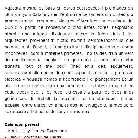
Aquesta mostra es basa en obres destacades i premiades els
últims anys a Catalunya en l’entorn de certàmens d’arquitectura
promoguts pel programa Mostres d’Arquitectura catalana del
COAC. A partir de l’observació d’aquestes obres, l’exposició
ofereix una mirada divulgativa sobre la feina dels i les
arquitectes, provinent d’un ofici no finit, sempre inconclús, que
compta amb l’espai, la complexitat i disciplines aparentment
inconnexes, com a matèries primeres. I ho fa des d’un univers
de coneixements singular i ric que cada vegada més sovint
transita “out of the box” (més enllà dels esquemes),
sobrepassant allò que es dona per suposat, és a dir, la professió
clàssica vinculada només a l’edificació i el planejament. És un
ofici que es revela com una pràctica adaptativa i mutant en
cada treball que, si bé resol els espais a partir de dues línies
genèriques de treball, la creació i la transformació, també
treballa, entre altres, en àmbits com la divulgació, la mediació,
l’expressió artística, el disseny i la recerca.
Calendari previst
:
- Abril - Juny: seu de Barcelona
- Juliol i Agost: seu de Lleida