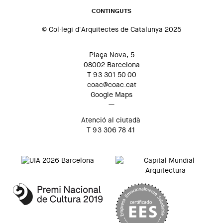
CONTINGUTS
© Col·legi d'Arquitectes de Catalunya 2025
Plaça Nova, 5
08002 Barcelona
T 93 301 50 00
coac@coac.cat
Google Maps
—
Atenció al ciutadà
T 93 306 78 41