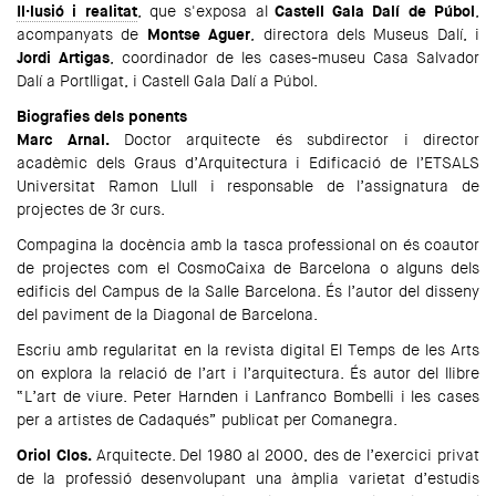
Il·lusió i realitat
, que s'exposa al
Castell Gala Dalí de Púbol
,
acompanyats de
Montse Aguer
, directora dels Museus Dalí, i
Jordi Artigas
, coordinador de les cases-museu Casa Salvador
Dalí a Portlligat, i Castell Gala Dalí a Púbol.
Biografies dels ponents
Marc Arnal.
Doctor arquitecte és subdirector i director
acadèmic dels Graus d’Arquitectura i Edificació de l’ETSALS
Universitat Ramon Llull i responsable de l’assignatura de
projectes de 3r curs.
Compagina la docència amb la tasca professional on és coautor
de projectes com el CosmoCaixa de Barcelona o alguns dels
edificis del Campus de la Salle Barcelona. És l’autor del disseny
del paviment de la Diagonal de Barcelona.
Escriu amb regularitat en la revista digital El Temps de les Arts
on explora la relació de l’art i l’arquitectura. És autor del llibre
“L’art de viure. Peter Harnden i Lanfranco Bombelli i les cases
per a artistes de Cadaqués” publicat per Comanegra.
Oriol Clos.
Arquitecte. Del 1980 al 2000, des de l’exercici privat
de la professió desenvolupant una àmplia varietat d’estudis