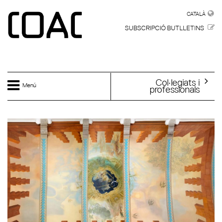
Vés al contingut
CATALÀ
CATALÀ
SUBSCRIPCIÓ BUTLLETINS
Col·legiats i
Menú
professionals