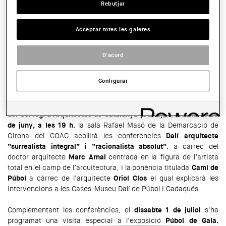
Rebutjar
SALA:
Sala Rafael Masó de la Demarcació de Girona del COAC. Pl. Catedral,
Acceptar totes les galetes
8. Girona
COMPARTIR
D'acord
WhatsApp
Facebook
Twitter
LinkedIn
Share
Configurar
En el marc de les
jornades Dalí Arquitecte
dedicades a la
reflexió sobre Dalí i l’Arquitectura, organitzades conjuntament
per la
Fundació Gala-Salvador Dalí
i la
Demarcació de Girona
del Col·legi d’Arquitectes de Catalunya (COAC)
, el
divendres 30
de juny, a les 19 h
, la sala Rafael Masó de la Demarcació de
Girona del COAC acollirà les conferències
Dalí arquitecte
“surrealista integral” i “racionalista absolut”
, a càrrec del
doctor arquitecte
Marc Arnal
centrada en la figura de l’artista
total en el camp de l’arquitectura, i la ponència titulada
Camí de
Púbol
a càrrec de l'arquitecte
Oriol Clos
el qual explicarà les
intervencions a les Cases-Museu Dalí de Púbol i Cadaqués.
Complementant les conferències, el
dissabte 1 de juliol
s'ha
programat una
visita especial a l’exposició
Púbol de Gala.