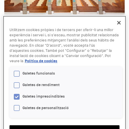
© Sense títol. Sostre de la Sala dels Escuts del Castell Gala Dalí de
Púbol, c. 1971. Salvador Dalí, Fundació Gala-Salvador Dalí, VEGAP,
Utilitzem cookies pròpies i de tercers per oferir-li una millor
Girona, 2023.
experiència i servei i, si s'escau, mostrar publicitat relacionada
amb les preferències mitjançant l'anàlisi dels seus hàbits de
navegació. En clicar "D'acord", vostè accepta l'ús
30 JUN
Jornades 'Dalí Arquitecte':
d'aquestes cookies. També pot "Configurar" o "Rebutjar" la
instal·lació de cookies clicant a "Canviar configuració". Pot
conferències de Marc Arnal i Oriol
veure la
Política de cookies
Clos
Galetes funcionals
Galetes de rendiment
ENTITAT ORGANITZADORA:
COAC
Galetes imprescindibles
LLOC:
Galetes de personalització
Girona
ACCIONS