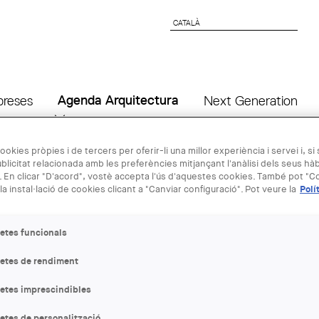
CATALÀ
CATALÀ
preses
Agenda Arquitectura
Next Generation
ookies pròpies i de tercers per oferir-li una millor experiència i servei i, si
02 JUN - 02
blicitat relacionada amb les preferències mitjançant l'anàlisi dels seus hà
 En clicar "D'acord", vostè accepta l'ús d'aquestes cookies. També pot "Co
la instal·lació de cookies clicant a "Canviar configuració". Pot veure la
Polí
Jornada Tècn
ventilació en
etes funcionals
letes de rendiment
ENTITAT ORGANITZADORA
letes imprescindibles
COAC
etes de personalització