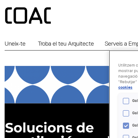
Vés al contingut
Uneix-te
Troba el teu Arquitecte
Serveis a Em
Utilitzem c
mostrar pu
navegació.
"Rebutjar" 
cookies
Gal
Ga
Ga
Gal