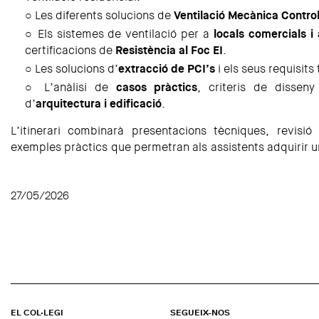
○ Les diferents solucions de
Ventilació Mecànica Contro
○ Els sistemes de ventilació per a
locals comercials i
certificacions de
Resistència al Foc EI
.
○ Les solucions d’
extracció de PCI’s
i els seus requisits
○ L’anàlisi de
casos pràctics
, criteris de disseny
d’
arquitectura i edificació
.
L’itinerari combinarà presentacions tècniques, revisió
exemples pràctics que permetran als assistents adquirir un
27/05/2026
EL COL·LEGI
SEGUEIX-NOS