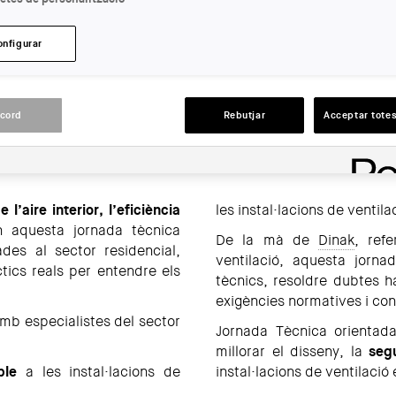
LLOC:
En línia
onfigurar
ACCIONS
acord
Rebutjar
Acceptar totes
 l’aire interior, l’eficiència
les instal·lacions de ventil
En aquesta jornada tècnica
De la mà de
Dinak
, ref
des al sector residencial,
ventilació, aquesta jorna
tics reals per entendre els
tècnics, resoldre dubtes h
exigències normatives i con
 amb especialistes del sector
Jornada Tècnica orienta
millorar el disseny, la
seg
ble
a les instal·lacions de
instal·lacions de ventilació 