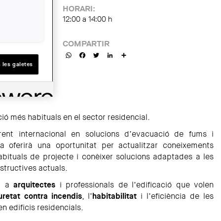
HORARI:
12:00 a 14:00 h
COMPARTIR
WhatsApp
Facebook
Twitter
LinkedIn
Share
 les galetes
ació més habituals en el sector residencial.
erent internacional en solucions d’evacuació de fums i
da oferirà una oportunitat per actualitzar coneixements
abituals de projecte i conèixer solucions adaptades a les
structives actuals.
da a
arquitectes
i professionals de l’edificació que volen
uretat contra incendis
, l’
habitabilitat
i l’eficiència de les
en edificis residencials.