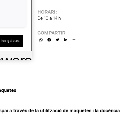
HORARI:
De 10 a 14 h
COMPARTIR
WhatsApp
Facebook
Twitter
LinkedIn
Share
 les galetes
maquetes
espai a través de la utilització de maquetes i la docència