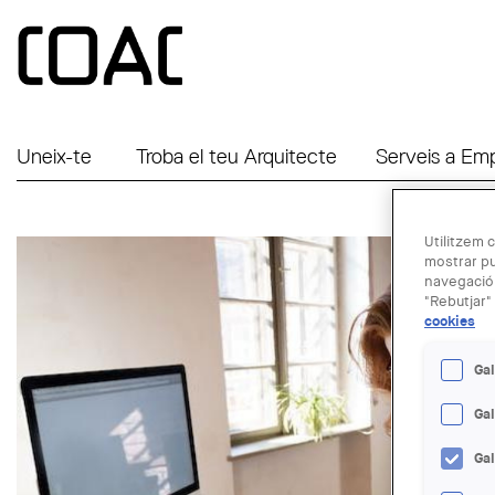
Vés al contingut
Uneix-te
Troba el teu Arquitecte
Serveis a Em
Utilitzem c
mostrar pu
navegació.
"Rebutjar" 
cookies
Gal
Ga
Ga