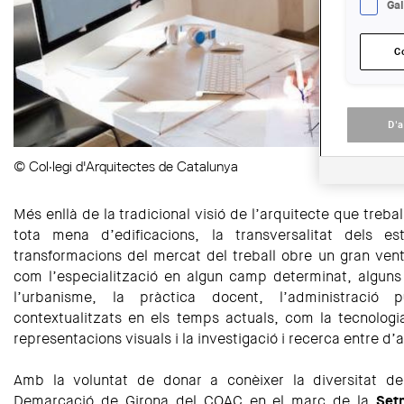
Gal
C
D'
© Col·legi d'Arquitectes de Catalunya
Més enllà de la tradicional visió de l’arquitecte que treba
tota mena d’edificacions, la transversalitat dels est
transformacions del mercat del treball obre un gran venta
com l’especialització en algun camp determinat, algun
l’urbanisme, la pràctica docent, l’administració p
contextualitzats en els temps actuals, com la tecnologi
representacions visuals i la investigació i recerca entre d’a
Amb la voluntat de donar a conèixer la diversitat de 
Demarcació de Girona del COAC en el marc de la
Set