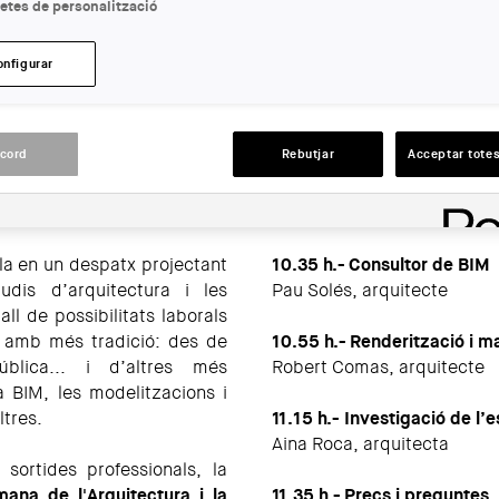
etes de personalització
LLOC:
Girona
onfigurar
ACCIONS
acord
Rebutjar
Acceptar totes
lla en un despatx projectant
10.35 h.- Consultor de BIM
udis d’arquitectura i les
Pau Solés, arquitecte
ll de possibilitats laborals
s amb més tradició: des de
10.55 h.- Renderització i 
ública... i d’altres més
Robert Comas, arquitecte
a BIM, les modelitzacions i
ltres.
11.15 h.- Investigació de l’
Aina Roca, arquitecta
sortides professionals, la
mana de l'Arquitectura i la
11.35 h.- Precs i preguntes