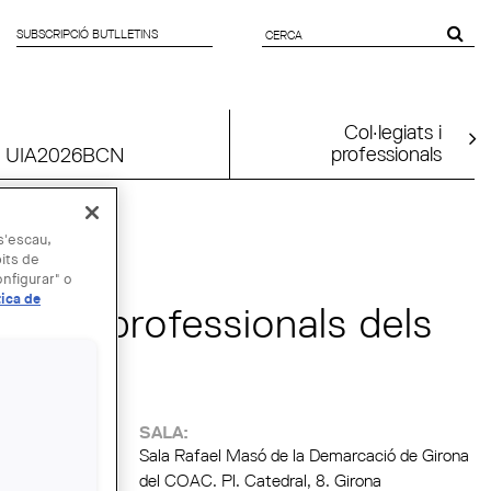
SUBSCRIPCIÓ BUTLLETINS
FORMULARI
DE CERCA
Col·legiats i
professionals
UIA2026BCN
 s'escau,
bits de
nfigurar" o
tica de
tides professionals dels
:
SALA:
Sala Rafael Masó de la Demarcació de Girona
del COAC. Pl. Catedral, 8. Girona