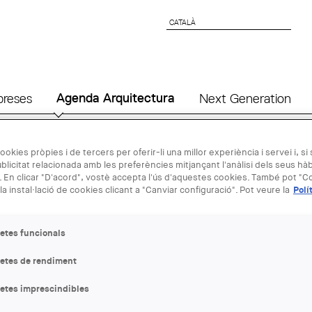
CATALÀ
CATALÀ
preses
Agenda Arquitectura
Next Generation
ookies pròpies i de tercers per oferir-li una millor experiència i servei i, si
17 MAR
blicitat relacionada amb les preferències mitjançant l'anàlisi dels seus hà
 En clicar "D'acord", vostè accepta l'ús d'aquestes cookies. També pot "Co
la instal·lació de cookies clicant a "Canviar configuració". Pot veure la
Polí
Jornada: Sor
arquitectes
etes funcionals
letes de rendiment
ENTITAT ORGANITZADORA
COAC
letes imprescindibles