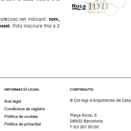
ons@coac.net
indicant:
nom,
essió
. Pots inscriure fins a 2
INFORMACIÓ LEGAL
CONTINGUTS
© Col·legi d'Arquitectes de Cat
Avís legal
Condicions de registre
Plaça Nova, 5
Política de cookies
08002 Barcelona
Política de privacitat
T 93 301 50 00