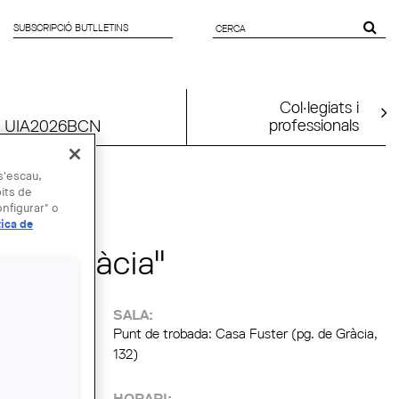
SUBSCRIPCIÓ BUTLLETINS
FORMULARI
DE CERCA
Col·legiats i
professionals
UIA2026BCN
 s'escau,
bits de
nfigurar" o
tica de
la de Gràcia"
:
SALA:
Punt de trobada: Casa Fuster (pg. de Gràcia,
132)
HORARI: