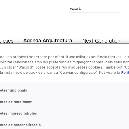
CATALÀ
CATALÀ
preses
Agenda Arquitectura
Next Generation
ookies pròpies i de tercers per oferir-li una millor experiència i servei i, si
blicitat relacionada amb les preferències mitjançant l'anàlisi dels seus hà
23 MAI
 En clicar "D'acord", vostè accepta l'ús d'aquestes cookies. També pot "Co
la instal·lació de cookies clicant a "Canviar configuració". Pot veure la
Polí
Itinerari "Vi
etes funcionals
ENTITAT ORGANITZADORA
letes de rendiment
COAC
letes imprescindibles
LLOC:
etes de personalització
Barcelona