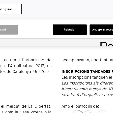
onfigurar
ACCIONS
acord
Rebutjar
Acceptar totes
uitectura i l’urbanisme de
acompanyants, aportant ta
na d'Arquitectura 2017, es
tes de Catalunya. Un d’ells:
INSCRIPCIONS TANCADES 
Les inscripcions tanquen el 
Les inscripcions als diferen
itineraris amb menys de 10
es mirarà d’organitzar un se
 el mercat de La Llibertat,
Amb el patrocini de:
is com la Casa Vicens o la