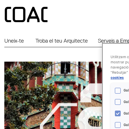
Vés al contingut
Uneix-te
Troba el teu Arquitecte
Serveis a Em
Utilitzem c
mostrar pu
navegació.
"Rebutjar" 
cookies
Gal
Ga
Ga
Gal