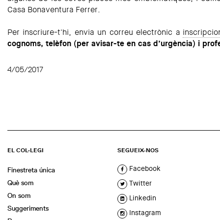
Casa Bonaventura Ferrer.
Per inscriure-t'hi, envia un correu electrònic a
inscripci
cognoms, telèfon (per avisar-te en cas d’urgència) i prof
4/05/2017
EL COL·LEGI
SEGUEIX-NOS
Facebook
Finestreta única
Què som
Twitter
On som
Linkedin
Suggeriments
Instagram