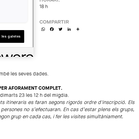
18 h
COMPARTIR
WhatsApp
Facebook
Twitter
LinkedIn
Share
 les galetes
mbé les seves dades.
PER AFORAMENT COMPLET.
dimarts 23 les 12 h del migdia.
ts itineraris es faran segons rigorós ordre d'inscripció. Els
 persones no s’efectuaran. En cas d’estar plens els grups,
gon grup en cada cas, i fer les visites simultàniament.