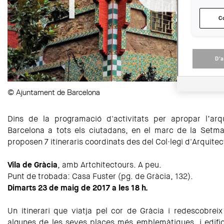
C
D'
© Ajuntament de Barcelona
Dins de la programació d'activitats per apropar l’arq
Barcelona a tots els ciutadans, en el marc de la Setma
proposen 7 itineraris coordinats des del Col·legi d'Arquitec
Vila de Gràcia
, amb Artchitectours. A peu.
Punt de trobada: Casa Fuster (pg. de Gràcia, 132).
Dimarts 23 de maig de 2017 a les 18 h.
Un itinerari que viatja pel cor de Gràcia i redescobreix
algunes de les seves places més emblemàtiques, i edific