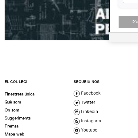
D'
EL COL·LEGI
SEGUEIX-NOS
Facebook
Finestreta única
Què som
Twitter
On som
Linkedin
Suggeriments
Instagram
Premsa
Youtube
Mapa web