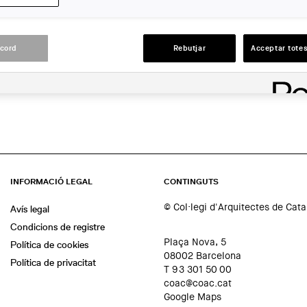
En línia
ACCIONS
acord
Rebutjar
Acceptar totes
INFORMACIÓ LEGAL
CONTINGUTS
© Col·legi d'Arquitectes de Cat
Avís legal
Condicions de registre
Plaça Nova, 5
Política de cookies
08002 Barcelona
Política de privacitat
T 93 301 50 00
coac@coac.cat
Google Maps