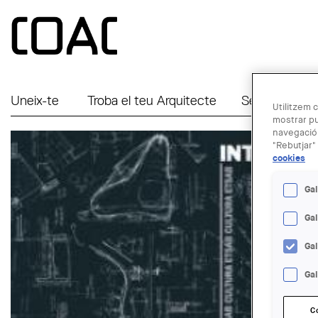
Vés al contingut
Uneix-te
Troba el teu Arquitecte
Serveis a Em
Utilitzem c
mostrar pu
navegació.
"Rebutjar" 
cookies
Gal
Ga
Ga
Gal
C