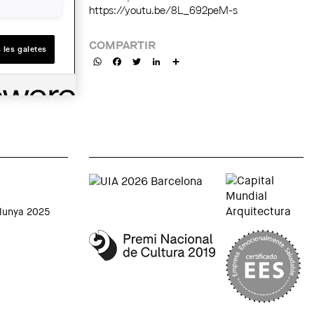
https://youtu.be/8L_692peM-s
COMPARTIR
 les galetes
WhatsApp
Facebook
Twitter
LinkedIn
Share
alunya 2025