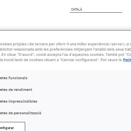
CATALÀ
CATALÀ
preses
Agenda Arquitectura
Next Generation
ookies pròpies i de tercers per oferir-li una millor experiència i servei i, si
blicitat relacionada amb les preferències mitjançant l'anàlisi dels seus hà
 En clicar "D'acord", vostè accepta l'ús d'aquestes cookies. També pot "Co
24 GEN
la instal·lació de cookies clicant a "Canviar configuració". Pot veure la
Polí
Interiors ET
etes funcionals
Peñín
letes de rendiment
letes imprescindibles
ENTITAT ORGANITZADORA
ETSAB-UPC
etes de personalització
LLOC:
onfigurar