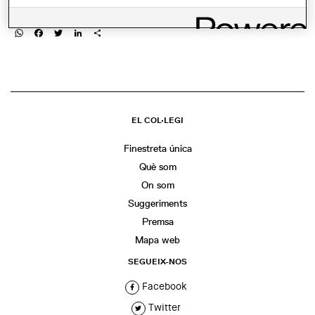
COMPARTIR
WhatsApp
Facebook
Twitter
LinkedIn
Share
EL COL·LEGI
Finestreta única
Què som
On som
Suggeriments
Premsa
Mapa web
SEGUEIX-NOS
Facebook
Twitter