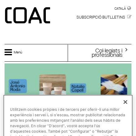
Vés al contingut
CATALÀ
CATALÀ
SUBSCRIPCIÓ BUTLLETINS
Col·legiats i
Menú
professionals
Utilitzem cookies pròpies i de tercers per oferir-li una millor
experiència i servei i, si s'escau, mostrar publicitat relacionada
amb les preferències mitjançant l'anàlisi dels seus hàbits de
navegació. En clicar "D'acord", vostè accepta l'ús
d'aquestes cookies. També pot "Configurar" o "Rebutjar" la