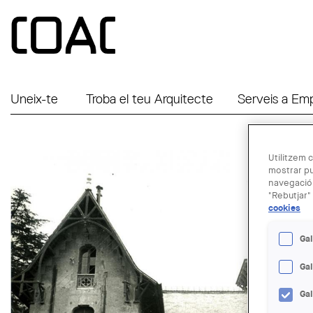
Vés al contingut
Uneix-te
Troba el teu Arquitecte
Serveis a Em
Utilitzem c
mostrar pu
navegació.
"Rebutjar" 
cookies
Gal
Ga
Ga