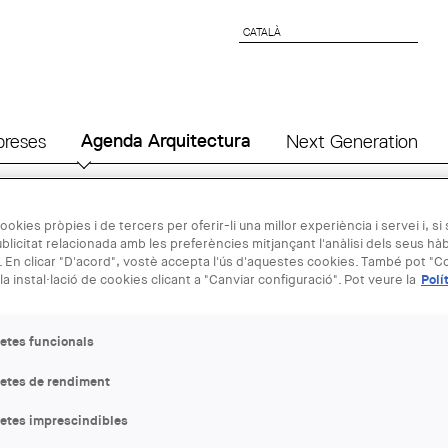
CATALÀ
CATALÀ
preses
Agenda Arquitectura
Next Generation
13 JUL - 18 
ookies pròpies i de tercers per oferir-li una millor experiència i servei i, si
blicitat relacionada amb les preferències mitjançant l'anàlisi dels seus hà
 En clicar "D'acord", vostè accepta l'ús d'aquestes cookies. També pot "Co
la instal·lació de cookies clicant a "Canviar configuració". Pot veure la
Polí
Exposició: "
desaparegud
etes funcionals
letes de rendiment
ENTITAT ORGANITZADORA
COAC
letes imprescindibles