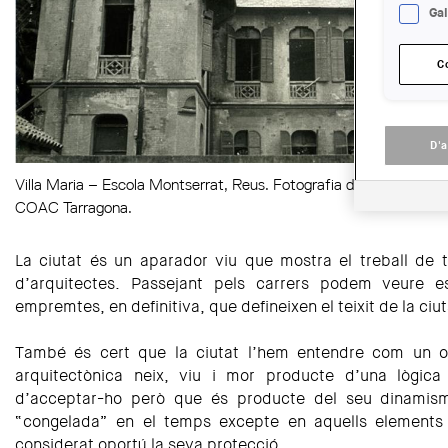
Gal
C
D'
Villa Maria – Escola Montserrat, Reus. Fotografia de finals dels 
COAC Tarragona.
La ciutat és un aparador viu que mostra el treball de t
d’arquitectes. Passejant pels carrers podem veure est
empremtes, en definitiva, que defineixen el teixit de la ciut
També és cert que la ciutat l’hem entendre com un or
arquitectònica neix, viu i mor producte d’una lògic
d’acceptar-ho però que és producte del seu dinamism
“congelada” en el temps excepte en aquells elements 
considerat oportú la seva protecció.