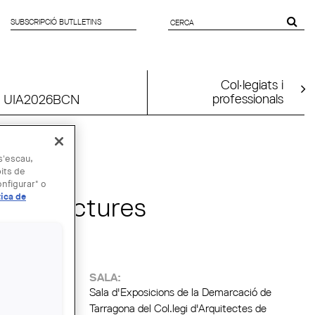
SUBSCRIPCIÓ BUTLLETINS
FORMULARI
DE CERCA
Col·legiats i
professionals
UIA2026BCN
SET
 s'escau,
bits de
nfigurar" o
tica de
Arquitectures
es"
:
SALA:
Sala d'Exposicions de la Demarcació de
Tarragona del Col.legi d'Arquitectes de