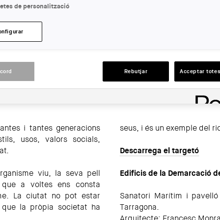
etes de personalització
LLOC:
Tarragona
onfigurar
ACCIONS
acord
Rebutjar
Acceptar totes
70. Autor desconegut. Arxiu
antes i tantes generacions
seus, i és un exemple del ri
ils, usos, valors socials,
at.
Descarrega el targetó
ganisme viu, la seva pell
Edificis de la Demarcació d
a que a voltes ens consta
e. La ciutat no pot estar
Sanatori Marítim i pavelló
que la pròpia societat ha
Tarragona.
Arquitecte: Francesc Monra