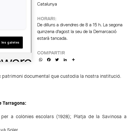
Catalunya
HORARI:
De dilluns a divendres de 8 a 15 h. La segona
quinzena d'agost la seu de la Demarcació
estarà tancada.
 les galetes
COMPARTIR
WhatsApp
Facebook
Twitter
LinkedIn
Share
c patrimoni documental que custodia la nostra institució.
e Tarragona:
 per a colònies escolars (1928); Platja de la Savinosa a
và Soler