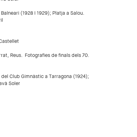
Balneari (1928 I 1929); Platja a Salou.
il
Castellet
rat, Reus. Fotografies de finals dels 70.
 del Club Gimnàstic a Tarragona (1924);
avà Soler