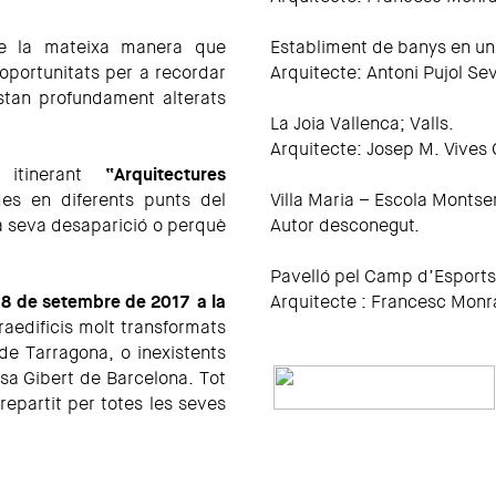
de la mateixa manera que
Establiment de banys en un 
oportunitats per a recordar
Arquitecte: Antoni Pujol Sev
estan profundament alterats
La Joia Vallenca; Valls.
Arquitecte: Josep M. Vives 
ó itinerant
“Arquitectures
es en diferents punts del
Villa Maria – Escola Montser
 la seva desaparició o perquè
Autor desconegut.
Pavelló pel Camp d’Esports
l 18 de setembre de 2017 a la
Arquitecte : Francesc Monr
aedificis molt transformats
de Tarragona, o inexistents
sa Gibert de Barcelona. Tot
 repartit per totes les seves