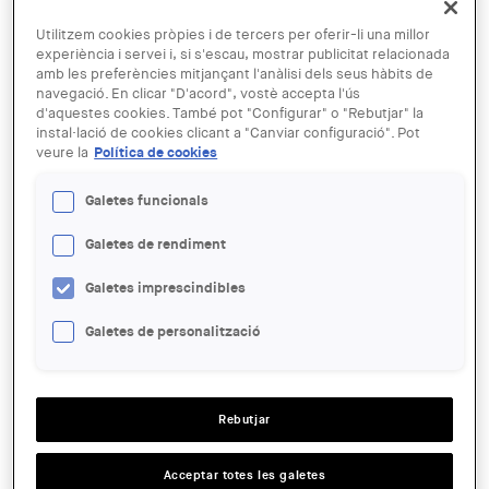
Utilitzem cookies pròpies i de tercers per oferir-li una millor
experiència i servei i, si s'escau, mostrar publicitat relacionada
amb les preferències mitjançant l'anàlisi dels seus hàbits de
Vista aèria de Tarragona
navegació. En clicar "D'acord", vostè accepta l'ús
d'aquestes cookies. També pot "Configurar" o "Rebutjar" la
23 OCT
instal·lació de cookies clicant a "Canviar configuració". Pot
Conferència | L’habitatge a
veure la
Política de cookies
Catalunya. Pla 50.000 a les Terres
Galetes funcionals
de Tarragona
Galetes de rendiment
ENTITAT ORGANITZADORA:
Galetes imprescindibles
Centre Obert d’Arquitectura, COAC
Galetes de personalització
LLOC:
Tarragona
ACCIONS
Rebutjar
SALA:
Acceptar totes les galetes