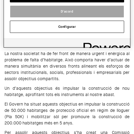
Sala d'actes de la Demarcació de Tarragona del Col·legi d'Arquitectes
de Catalunya (COAC)
D'acord
HORARI:
A les 18:30 h
Configurar
COMPARTIR
WhatsApp
Facebook
Twitter
LinkedIn
Share
La nostra societat ha de fer front de manera urgent i enèrgica al
problema de falta d’habitatge. Això comporta haver d’actuar de
manera simultània en diversos fronts alineant els esforços de
sectors institucionals, socials, professionals i empresarials per
assolir objectius compartits.
Un d’aquests objectius és impulsar la construcció de nou
habitatge, aprofitant tots els instruments al nostre abast.
El Govern ha situat aquests objectius en impulsar la construcció
de 50.000 habitatges de protecció oficial en règim de lloguer
(Pla 50K) i mobilitzar sòl per promoure la construcció de
200.000 habitatges més en 5 anys.
Per assolir aquests objectius s’ha creat una Comissió