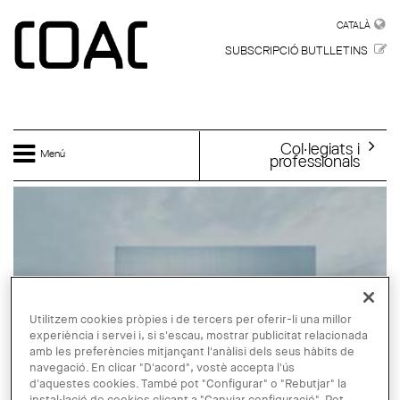
Vés al contingut
CATALÀ
CATALÀ
SUBSCRIPCIÓ BUTLLETINS
Col·legiats i
Menú
professionals
Utilitzem cookies pròpies i de tercers per oferir-li una millor
experiència i servei i, si s'escau, mostrar publicitat relacionada
amb les preferències mitjançant l'anàlisi dels seus hàbits de
navegació. En clicar "D'acord", vostè accepta l'ús
d'aquestes cookies. També pot "Configurar" o "Rebutjar" la