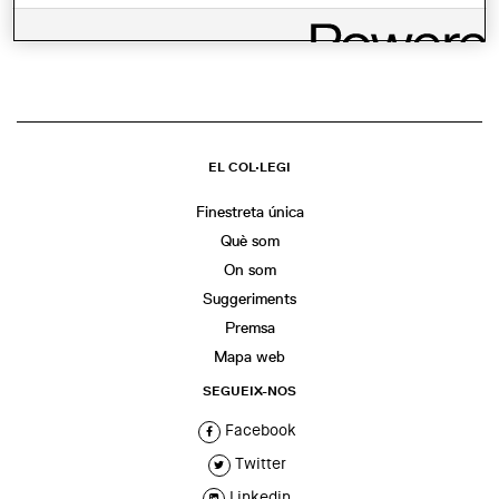
COMPARTIR
WhatsApp
Facebook
Twitter
LinkedIn
Share
EL COL·LEGI
Finestreta única
Què som
On som
Suggeriments
Premsa
Mapa web
SEGUEIX-NOS
Facebook
Twitter
Linkedin