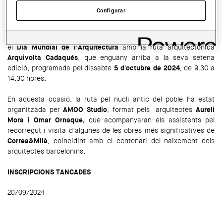
COMPARTIR
Configurar
WhatsApp
Facebook
Twitter
LinkedIn
Share
Un any més, la Demarcació de Girona del COAC commemora
el
Dia Mundial de l’Arquitectura
amb la ruta arquitectònica
Arquivolta Cadaqués
, que enguany arriba a la seva setena
edició, programada pel dissabte
5 d'octubre de 2024
, de 9.30 a
14.30 hores.
En aquesta ocasió, la ruta pel nucli antic del poble ha estat
organitzada per
AMOO Studio
, format pels arquitectes
Aureli
Mora i Omar Ornaque,
que acompanyaran els assistents pel
recorregut i visita d’algunes de les obres més significatives de
Correa&Milà
, coincidint amb el centenari del naixement dels
arquitectes barcelonins.
INSCRIPCIONS TANCADES
20/09/2024