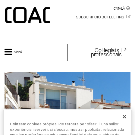
Vés al contingut
CATALÀ
CATALÀ
SUBSCRIPCIÓ BUTLLETINS
Col·legiats i
Menú
professionals
Utilitzem cookies pròpies i de tercers per oferir-li una millor
experiència i servei i, si s'escau, mostrar publicitat relacionada