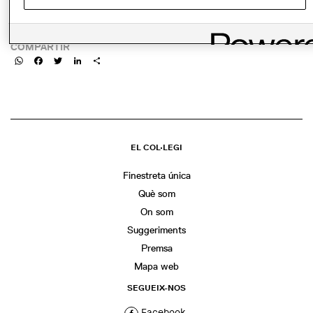
da89-4fcd-9e2b-
2a23cd7fc78c/CARTEL_CONVO_MAKEA_DICIEMBRE.pdf
COMPARTIR
WhatsApp
Facebook
Twitter
LinkedIn
Share
EL COL·LEGI
Finestreta única
Què som
On som
Suggeriments
Premsa
Mapa web
SEGUEIX-NOS
Facebook