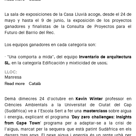
Demarcación de las Comarcas Centrales
La sala de exposiciones de la Casa Lluvià acoge, desde el 24 de
mayo y hasta el 9 de junio, la exposición de los proyectos
ganadores y finalistas de la
Consulta de Proyectos
para el
Futuro del Barrio del Rec.
Los equipos ganadores en cada categoría son:
· "Una comporta a mida", del equipo
Inventario de arquitectura
SL
, en la categoría Edificación y mixticidad de usos;
LLOC:
Manresa
Read more
about Exposición: "Proyectos ganadores del Concurso de
Català
ideas para el Rec de Igualada"
Demà dimecres 24 d'octubre en
Kevin Winter
professor en
Ciències Ambientals a la Universitat de Ciutat del Cap
(Sudàfrica) ve a l'Escola Sert a fer una
masterclass
sobre aigua
i energia, explicant el programa
'Day zero challenges: Insights
from Cape Town'
programa per a adaptar-se a la crisi de
l'aigua, marcat per la sequera que està patint Sudàfrica en els
darrers tres anys. El nexe aigua i energia és un repte urbà per