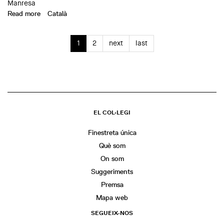
Manresa
Read more
about Visita guiada a los talleres de Mosaics Martí en
Català
Manresa
1
2
next
last
EL COL·LEGI
Finestreta única
Què som
On som
Suggeriments
Premsa
Mapa web
SEGUEIX-NOS