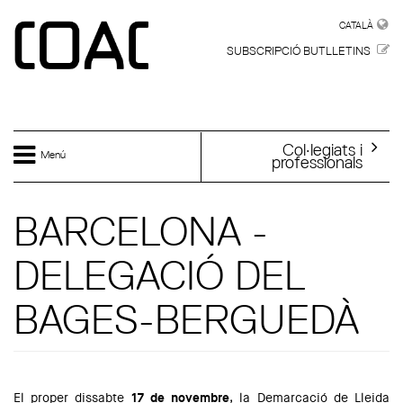
Vés al contingut
CATALÀ
CATALÀ
SUBSCRIPCIÓ BUTLLETINS
Col·legiats i
Menú
professionals
BARCELONA -
DELEGACIÓ DEL
BAGES-BERGUEDÀ
El proper dissabte
17 de novembre
, la Demarcació de Lleida