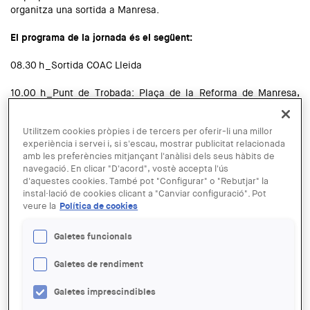
organitza una sortida a Manresa.
El programa de la jornada és el següent:
08.30 h_Sortida COAC Lleida
10.00 h_Punt de Trobada: Plaça de la Reforma de Manresa,
davant del pont de l’estació de tren.
Utilitzem cookies pròpies i de tercers per oferir-li una millor
10 a 13 h_Manresa, amb l’arquitecte David Closes
experiència i servei i, si s'escau, mostrar publicitat relacionada
amb les preferències mitjançant l'anàlisi dels seus hàbits de
El resultat urbà d’un planejament urbanístic: Pla especial del
navegació. En clicar "D'acord", vostè accepta l'ús
camí de la Cova de Manresa.
d'aquestes cookies. També pot "Configurar" o "Rebutjar" la
instal·lació de cookies clicant a "Canviar configuració". Pot
LLOC:
veure la
Política de cookies
Manresa
Read more
about Sortida a Manresa
Galetes funcionals
AVISO VISADO
Galetes de rendiment
Galetes imprescindibles
Read more
about Aviso visado
Català