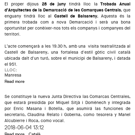
El proper dijous
28 de juny
tindrà lloc la
Trobada Anual
d’Arquitectes de la Demarcació de les Comarques Centrals
, que
enguany tindrà lloc al
Castell de Balsareny.
Aquesta és la
primera trobada com a nova Demarcació i serà una bona
oportunitat per conèixer-nos tots els companys i companyes del
territori.
L’acte començarà a les 19.30 h, amb una visita teatralitzada al
Castell de Balsareny, una fortalesa d'estil gòtic civil català
ubicada dalt d'un turó, sobre el municipi de Balsareny, i datada
el 951.
LLOC:
Manresa
Read more
about Trobada d'Arquitectes de les Comarques Centrals
2018
Se constituye la nueva Junta Directiva las Comarcas Centrales,
que estará presidida por Miquel Sitjà i Domènech y integrada
por Enric Masana i Botella, que asumirá las funciones de
secretario, Claudina Relato i Goberna, como tesorera y Manel
Alcubierre i Roca, como vocal.
2018-06-04 13:12
Read more
about Constitución de la nueva Junta Directiva de la
Català