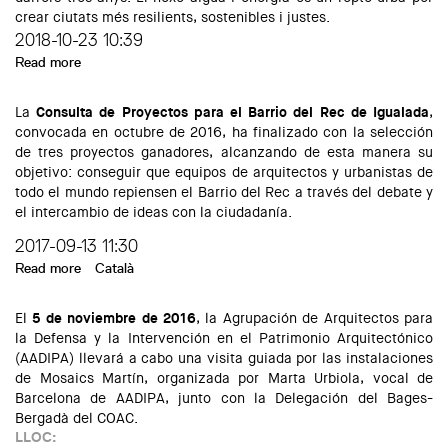
crear ciutats més resilients, sostenibles i justes.
2018-10-23 10:39
Read more
about Masterclass 'Exploring the Day 0 challenges: Insights
from Cape Town', Kevin Winter
La
Consulta de Proyectos para el Barrio del Rec de Igualada
,
convocada en octubre de 2016, ha finalizado con la selección
de tres proyectos ganadores, alcanzando de esta manera su
objetivo: conseguir que equipos de arquitectos y urbanistas de
todo el mundo repiensen el Barrio del Rec a través del debate y
el intercambio de ideas con la ciudadanía.
2017-09-13 11:30
Read more
about Seleccionados los proyectos ganadores del concurso
Català
de ideas para el Rec de Igualada
El
5 de noviembre
de 2016
, la Agrupación de Arquitectos para
la Defensa y la Intervención en el Patrimonio Arquitectónico
(AADIPA) llevará a cabo una visita guiada por las instalaciones
de Mosaics Martín, organizada por Marta Urbiola, vocal de
Barcelona de AADIPA, junto con la Delegación del Bages-
Bergadà del COAC.
LLOC: